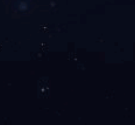
开云online(中国)

公司简介
资质荣誉
企业文化
研究中心
生产设备
厂容厂貌
组织机构
产品展示

舱室机械
甲板机械
其他
新闻资讯

公司新闻
行业动态