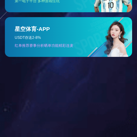
产品展示
舱室机械
甲板机械
其他
新闻资讯
公司新闻